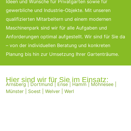
Ideen und Wünsche für Privatgarten sowie für
gewerbliche und Industrie-Objekte. Mit unseren
qualifizierten Mitarbeitern und einem modernen
Maschinenpark sind wir für alle Aufgaben und
Anforderungen optimal aufgestellt. Wir sind für Sie da
– von der individuellen Beratung und konkreten
Planung bis hin zur Umsetzung Ihrer Gartenträume.
Hier sind wir für Sie im Einsatz:
Arnsberg
|
Dortmund
|
Ense
|
Hamm
|
Möhnesee
|
Münster
|
Soest
|
Welver
|
Werl