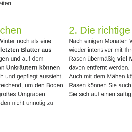
iten.
achen
2. Die richtig
inter noch als eine
Nach einigen Monaten W
letzten Blätter aus
wieder intensiver mit 
gen
und auf dem
Rasen übermäßig
viel
an
Unkräutern können
davon entfernt werden.
ch und gepflegt aussieht.
Auch mit dem Mähen kön
eichend, um den Boden
Rasen können Sie auch 
f großes Umgraben
Sie sich auf einen saft
den nicht unnötig zu