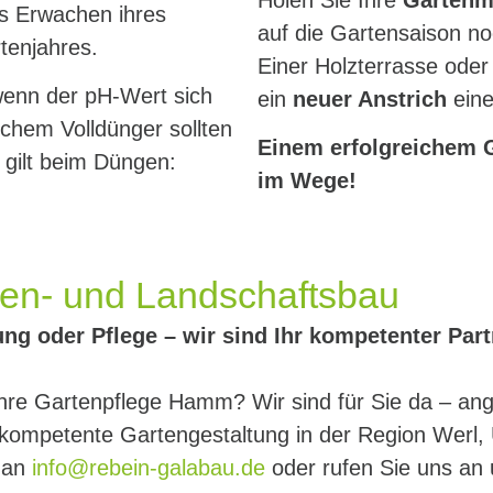
as Erwachen ihres
auf die Gartensaison n
tenjahres.
Einer Holzterrasse ode
enn der pH-Wert sich
ein
neuer Anstrich
eine
schem Volldünger sollten
Einem erfolgreichem G
 gilt beim Düngen:
im Wege!
rten- und Landschaftsbau
ng oder Pflege –
wir sind Ihr kompetenter Part
Ihre Gartenpflege Hamm? Wir sind für Sie da – ang
hkompetente Gartengestaltung in der Region Werl
l an
info@rebein-galabau.de
oder rufen Sie uns an