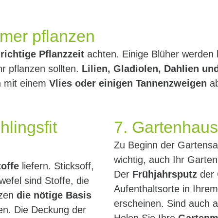
mmer pflanzen
richtige Pflanzzeit
achten. Einige Blüher werden 
 pflanzen sollten.
Lilien, Gladiolen, Dahlien un
n mit einem
Vlies oder einigen Tannenzweigen
ab
lingsfit
7. Gartenhaus 
Zu Beginn der Gartensai
wichtig, auch Ihr Garten
toffe
liefern. Sticksoff,
Der
Frühjahrsputz
der 
fel sind Stoffe, die
Aufenthaltsorte in Ihre
nzen
die nötige Basis
erscheinen. Sind auch a
hen. Die Deckung der
Holen Sie Ihre
Gartenm